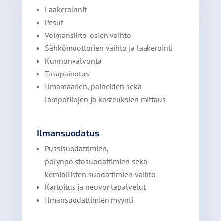
Laakeroinnit
Pesut
Voimansiirto-osien vaihto
Sähkömoottorien vaihto ja laakerointi
Kunnonvalvonta
Tasapainotus
Ilmamäärien, paineiden sekä
lämpötilojen ja kosteuksien mittaus
Ilmansuodatus
Pussisuodattimien,
pölynpoistosuodattimien sekä
kemiallisten suodattimien vaihto
Kartoitus ja neuvontapalvelut
Ilmansuodattimien myynti