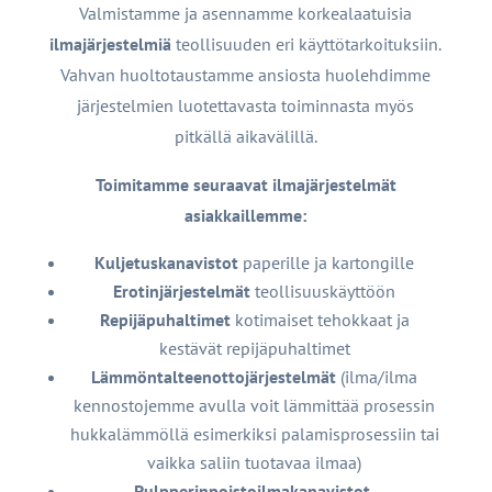
Valmistamme ja asennamme korkealaatuisia
ilmajärjestelmiä
teollisuuden eri käyttötarkoituksiin.
Vahvan huoltotaustamme ansiosta huolehdimme
järjestelmien luotettavasta toiminnasta myös
pitkällä aikavälillä.
Toimitamme seuraavat ilmajärjestelmät
asiakkaillemme:
Kuljetuskanavistot
paperille ja kartongille
Erotinjärjestelmät
teollisuuskäyttöön
Repijäpuhaltimet
kotimaiset tehokkaat ja
kestävät repijäpuhaltimet
Lämmöntalteenottojärjestelmät
(ilma/ilma
kennostojemme avulla voit lämmittää prosessin
hukkalämmöllä esimerkiksi palamisprosessiin tai
vaikka saliin tuotavaa ilmaa)
Pulpperinpoistoilmakanavistot