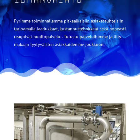
ilmanvaihto
Pyrimme toiminnallamme pitkäaikaisiin asiakassuhteisiin
tarjoamalla laadukkaat, kustannustehokkaat sekä nopeasti
reagoivat huoltopalvelut. Tutustu palveluihimme ja liity
mukaan tyytyväisten asiakkaidemme joukkoon.