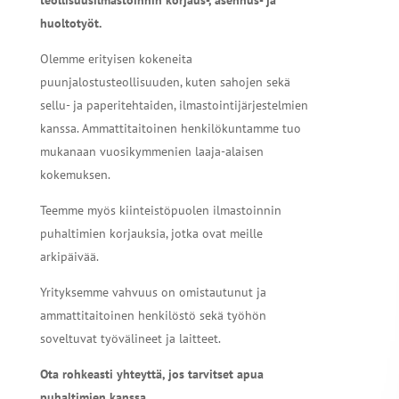
huoltotyöt.
Olemme erityisen kokeneita
puunjalostusteollisuuden, kuten sahojen sekä
sellu- ja paperitehtaiden, ilmastointijärjestelmien
kanssa. Ammattitaitoinen henkilökuntamme tuo
mukanaan vuosikymmenien laaja-alaisen
kokemuksen.
Teemme myös kiinteistöpuolen ilmastoinnin
puhaltimien korjauksia, jotka ovat meille
arkipäivää.
Yrityksemme vahvuus on omistautunut ja
ammattitaitoinen henkilöstö sekä työhön
soveltuvat työvälineet ja laitteet.
Ota rohkeasti yhteyttä, jos tarvitset apua
puhaltimien kanssa.