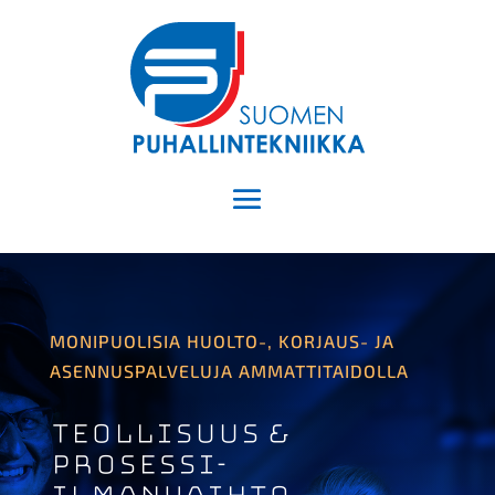
MONIPUOLISIA HUOLTO-, KORJAUS- JA
ASENNUSPALVELUJA AMMATTITAIDOLLA
Teollisuus &
prosessi-