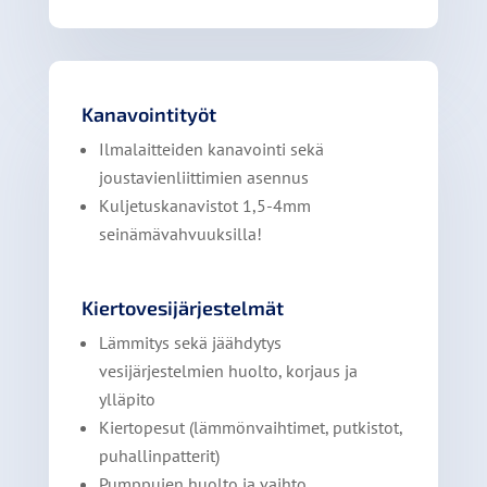
Kanavointityöt
Ilmalaitteiden kanavointi sekä
joustavienliittimien asennus
Kuljetuskanavistot 1,5-4mm
seinämävahvuuksilla!
Kiertovesijärjestelmät
Lämmitys sekä jäähdytys
vesijärjestelmien huolto, korjaus ja
ylläpito
Kiertopesut (lämmönvaihtimet, putkistot,
puhallinpatterit)
Pumppujen huolto ja vaihto