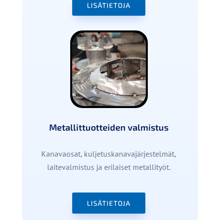
LISÄTIETOJA
Metallittuotteiden valmistus
Kanavaosat, kuljetuskanavajärjestelmät,
laitevalmistus ja erilaiset metallityöt.
LISÄTIETOJA