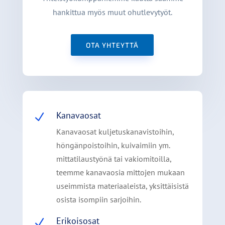
hankittua myös muut ohutlevytyöt.
OTA YHTEYTTÄ
Kanavaosat
N
Kanavaosat kuljetuskanavistoihin,
höngänpoistoihin, kuivaimiin ym.
mittatilaustyönä tai vakiomitoilla,
teemme kanavaosia mittojen mukaan
useimmista materiaaleista, yksittäisistä
osista isompiin sarjoihin.
Erikoisosat
N