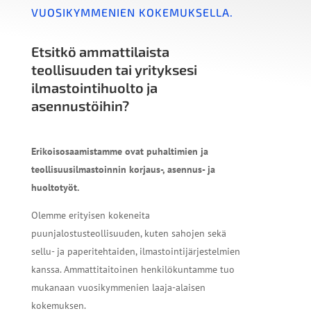
VUOSIKYMMENIEN KOKEMUKSELLA.
Etsitkö ammattilaista
teollisuuden tai yrityksesi
ilmastointihuolto ja
asennustöihin?
Erikoisosaamistamme ovat puhaltimien ja
teollisuusilmastoinnin korjaus-, asennus- ja
huoltotyöt.
Olemme erityisen kokeneita
puunjalostusteollisuuden, kuten sahojen sekä
sellu- ja paperitehtaiden, ilmastointijärjestelmien
kanssa. Ammattitaitoinen henkilökuntamme tuo
mukanaan vuosikymmenien laaja-alaisen
kokemuksen.