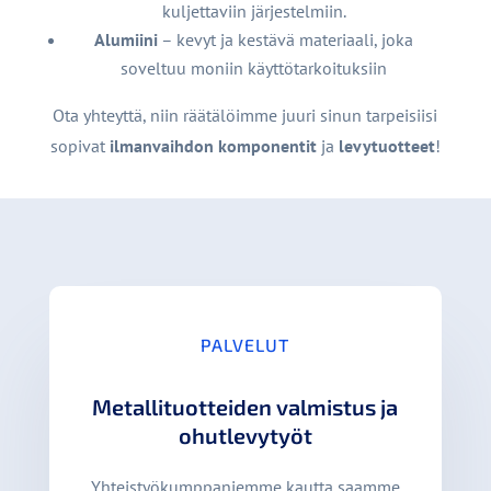
kuljettaviin järjestelmiin.
Alumiini
– kevyt ja kestävä materiaali, joka
soveltuu moniin käyttötarkoituksiin
Ota yhteyttä, niin räätälöimme juuri sinun tarpeisiisi
sopivat
ilmanvaihdon komponentit
ja
levytuotteet
!
PALVELUT
Metallituotteiden valmistus ja
ohutlevytyöt
Yhteistyökumppaniemme kautta saamme