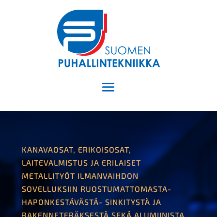
KANAVAOSAT, ERIKOISOSAT,
LAITEVALMISTUS JA ERILAISET
METALLITYÖT ILMANVAIHDON
SOVELLUKSIIN RUOSTUMATTOMASTA-
HAPONKESTÄVÄSTÄ- SINKITYSTÄ JA
RAKENNETERÄKSESTÄ SEKÄ ALUMIINISTA