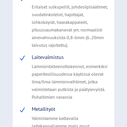
Erilaiset sulkupellit, johdesiipisäätimet,
suodatinkotelot, hajottajat,
lohkokäyrät, haarakappaleet,
pituussaumakanavat ym. normaalisti
ainevahvuuksista 0,8-6mm (6..20mm
taivutus rajoitettu).
Laitevalmistus
N
Lämmöntalteenottokennot, esimerkiksi
paperiteollisuudessa käytössä olevat
ilma/ilma lämmönvaihtimet, jotka
valmistetaan putkista ja päätylevyistä.
Puhaltimien varaosia
Metallityöt
N
Valmistamme kattavalla
laitekannallamme myös muut