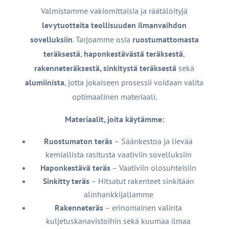
Valmistamme vakiomittaisia ja räätälöityjä
levytuotteita teollisuuden ilmanvaihdon
sovelluksiin
. Tarjoamme osia
ruostumattomasta
teräksestä
,
haponkestävästä teräksestä
,
rakenneteräksestä, sinkitystä teräksestä
sekä
alumiinista
, jotta jokaiseen prosessii voidaan valita
optimaalinen materiaali.
Materiaalit, joita käytämme:
Ruostumaton teräs
– Säänkestoa ja lievää
kemiallista rasitusta vaativiin sovelluksiin
Haponkestävä teräs
– Vaativiin olosuhteisiin
Sinkitty teräs
– Hitsatut rakenteet sinkitään
alinhankkijallamme
Rakenneteräs
– erinomainen valinta
kuljetuskanavistoihin sekä kuumaa ilmaa